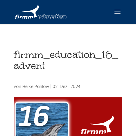
firmm_education_16_
advent
von
Heike Pahlow
|
02. Dez.. 2024