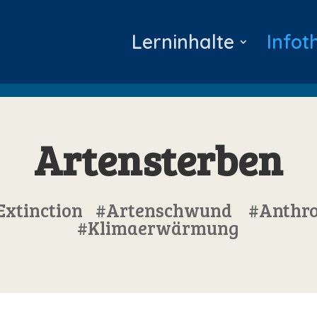
Lerninhalte
Infot
Artensterben
Extinction #Artenschwund #Anth
#Klimaerwärmung