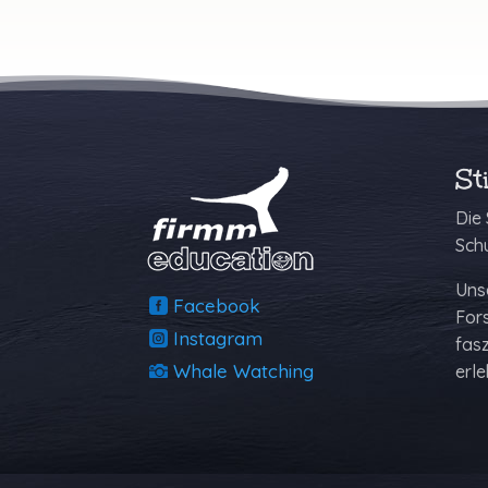
St
Die 
Sch
Unse
Facebook
Fors
Instagram
fas
Whale Watching
erle