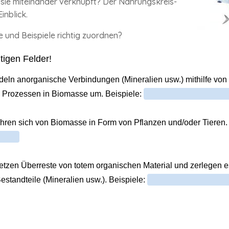
sie miteinander verknüpft? Der Nahrungs­kreis­
inblick.
 und Beispiele richtig zuordnen?