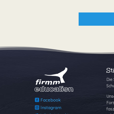
St
Die 
Sch
Unse
Facebook
Fors
Instagram
fas