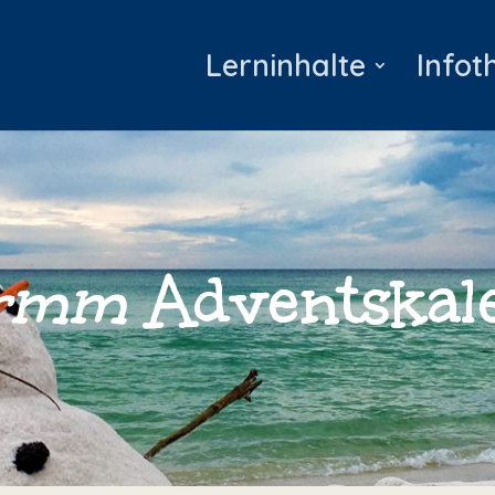
Lerninhalte
Infot
irmm
Advents­ka