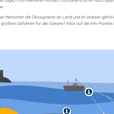
aße täglich von mehreren hundert Containerschiffen durchque
w.
wir Menschen die Ökosysteme an Land und im Wasser gehöri
 größten Gefahren für die Ozeane? Klick auf die Info-Punkte i