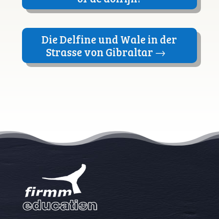
Die Delfine und Wale in der
Strasse von Gibraltar
→