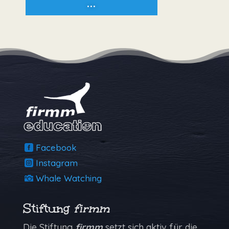
...
Facebook
Instagram
Whale Watching
Stiftung
firmm
Die Stiftung
firmm
setzt sich aktiv für die